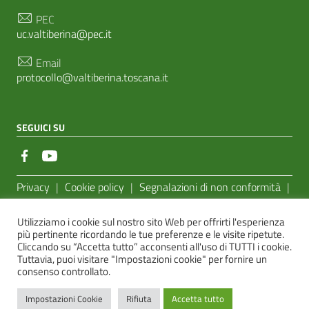
PEC
uc.valtiberina@pec.it
Email
protocollo@valtiberina.toscana.it
SEGUICI SU
Sezione Link Utili
Privacy
|
Cookie policy
|
Segnalazioni di non conformità
|
Feedback Accessibilità
|
Basato sul
Prototipo per siti PA di
Utilizziamo i cookie sul nostro sito Web per offrirti l'esperienza
AgID
più pertinente ricordando le tue preferenze e le visite ripetute.
Cliccando su “Accetta tutto” acconsenti all'uso di TUTTI i cookie.
Sito realizzato dalla
e-Linking Online Systems S.r.l.
Tuttavia, puoi visitare "Impostazioni cookie" per fornire un
consenso controllato.
Impostazioni Cookie
Rifiuta
Accetta tutto