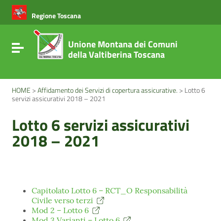
Vai ai contenuti
Vai al menu di navigazione
Regione Toscana
Vai al footer
Unione Montana dei Comuni
Attiva / disattiva la navigazione
della Valtiberina Toscana
HOME
>
Affidamento dei Servizi di copertura assicurative.
>
Lotto 6
servizi assicurativi 2018 – 2021
Lotto 6 servizi assicurativi
2018 – 2021
Capitolato Lotto 6 – RCT_O Responsabilità
Civile verso terzi
Mod 2 – Lotto 6
Mod 3 Varianti – Lotto 6