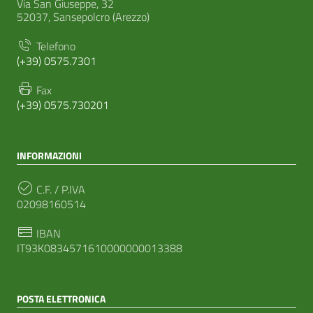
Via San Giuseppe, 32
52037, Sansepolcro (Arezzo)
Telefono
(+39) 0575.7301
Fax
(+39) 0575.730201
INFORMAZIONI
C.F. / P.IVA
02098160514
IBAN
IT93K0834571610000000013388
POSTA ELETTRONICA