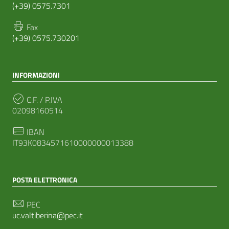
(+39) 0575.7301
Fax
(+39) 0575.730201
INFORMAZIONI
C.F. / P.IVA
02098160514
IBAN
IT93K0834571610000000013388
POSTA ELETTRONICA
PEC
uc.valtiberina@pec.it