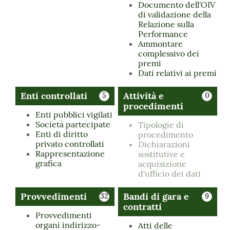
Documento dell'OIV
di validazione della
Relazione sulla
Performance
Ammontare
complessivo dei
premi
Dati relativi ai premi
Enti controllati
Attività e
5
0
procedimenti
Enti pubblici vigilati
Società partecipate
Tipologie di
Enti di diritto
procedimento
privato controllati
Dichiarazioni
Rappresentazione
sostitutive e
grafica
acquisizione
d'ufficio dei dati
Provvedimenti
Bandi di gara e
32
9
contratti
Provvedimenti
organi indirizzo-
Atti delle