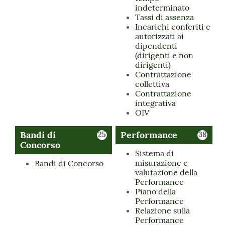
indeterminato
Tassi di assenza
Incarichi conferiti e
autorizzati ai
dipendenti
(dirigenti e non
dirigenti)
Contrattazione
collettiva
Contrattazione
integrativa
OIV
Bandi di
Performance
25
38
Concorso
Sistema di
misurazione e
Bandi di Concorso
valutazione della
Performance
Piano della
Performance
Relazione sulla
Performance