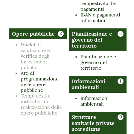
tempestività dei
pagamenti
IBAN e pagamenti
informatici
Opere pubbliche
Pianificazione e
2
3
governo del
Nuclei di
territorio
valutazione e
verifica degli
Pianificazione e
investimenti
governo del
pubblici
territorio
Atti di
programmazione
Informazioni
1
delle opere
ambientali
pubbliche
Tempi costi e
Informazioni
indicatori di
ambientali
realizzazione delle
opere pubbliche
Strutture
0
sanitarie private
accreditate