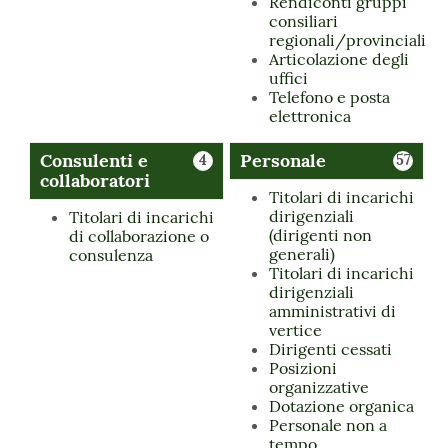
Rendiconti gruppi
consiliari
regionali/provinciali
Articolazione degli
uffici
Telefono e posta
elettronica
Consulenti e
Personale
4
57
collaboratori
Titolari di incarichi
dirigenziali
Titolari di incarichi
(dirigenti non
di collaborazione o
generali)
consulenza
Titolari di incarichi
dirigenziali
amministrativi di
vertice
Dirigenti cessati
Posizioni
organizzative
Dotazione organica
Personale non a
tempo