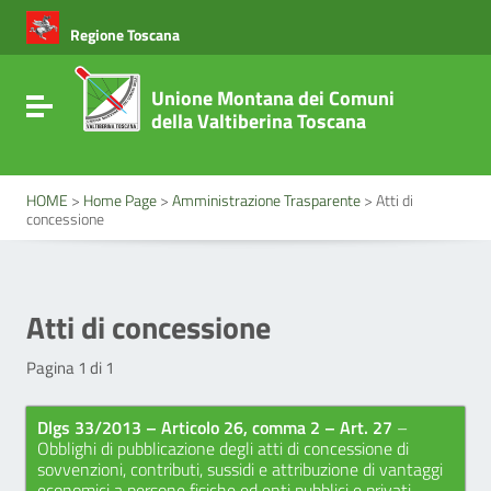
Vai ai contenuti
Vai al menu di navigazione
Regione Toscana
Vai al footer
Unione Montana dei Comuni
Attiva / disattiva la navigazione
della Valtiberina Toscana
HOME
>
Home Page
>
Amministrazione Trasparente
>
Atti di
concessione
Atti di concessione
Pagina 1 di 1
Dlgs 33/2013 – Articolo 26, comma 2 – Art. 27
–
Obblighi di pubblicazione degli atti di concessione di
sovvenzioni, contributi, sussidi e attribuzione di vantaggi
economici a persone fisiche ed enti pubblici e privati