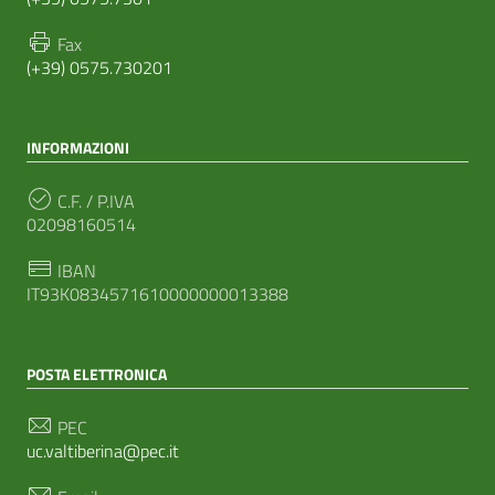
Fax
(+39) 0575.730201
INFORMAZIONI
C.F. / P.IVA
02098160514
IBAN
IT93K0834571610000000013388
POSTA ELETTRONICA
PEC
uc.valtiberina@pec.it