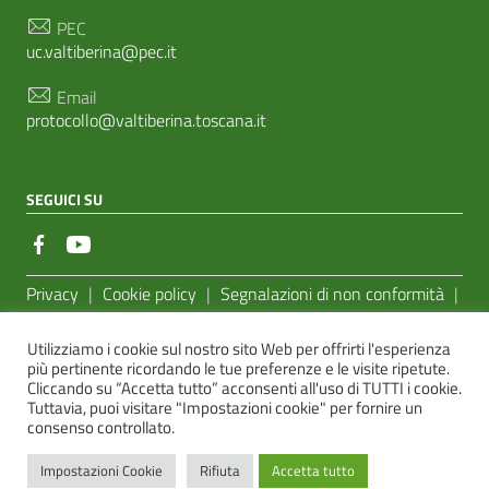
PEC
uc.valtiberina@pec.it
Email
protocollo@valtiberina.toscana.it
SEGUICI SU
Sezione Link Utili
Privacy
|
Cookie policy
|
Segnalazioni di non conformità
|
Feedback Accessibilità
|
Basato sul
Prototipo per siti PA di
Utilizziamo i cookie sul nostro sito Web per offrirti l'esperienza
AgID
più pertinente ricordando le tue preferenze e le visite ripetute.
Cliccando su “Accetta tutto” acconsenti all'uso di TUTTI i cookie.
Sito realizzato dalla
e-Linking Online Systems S.r.l.
Tuttavia, puoi visitare "Impostazioni cookie" per fornire un
consenso controllato.
Impostazioni Cookie
Rifiuta
Accetta tutto