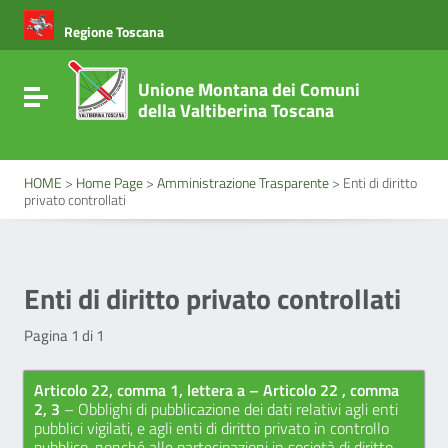
Vai ai contenuti
Vai al menu di navigazione
Regione Toscana
Vai al footer
Unione Montana dei Comuni
Attiva / disattiva la navigazione
della Valtiberina Toscana
HOME
>
Home Page
>
Amministrazione Trasparente
>
Enti di diritto
privato controllati
Enti di diritto privato controllati
Pagina 1 di 1
Articolo 22, comma 1, lettera a – Articolo 22 , comma
2, 3
– Obblighi di pubblicazione dei dati relativi agli enti
pubblici vigilati, e agli enti di diritto privato in controllo
pubblico, nonché alle partecipazioni in società di diritto