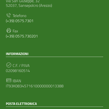
Via San Giuseppe, 32
52037, Sansepolcro (Arezzo)
Telefono
(+39) 0575.7301
Fax
(+39) 0575.730201
INFORMAZIONI
C.F. / P.IVA
02098160514
IBAN
IT93K0834571610000000013388
POSTA ELETTRONICA