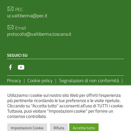
PEC
uc.valtiberina@pec.it
Email
protocollo@valtiberina.toscana.it
SEGUICI SU
Sezione Link Utili
Privacy
|
Cookie policy
|
Segnalazioni di non conformità
|
Feedback Accessibilità
|
Basato sul
Prototipo per siti PA di
Utilizziamo i cookie sul nostro sito Web per offrirti l'esperienza
AgID
più pertinente ricordando le tue preferenze e le visite ripetute.
Cliccando su “Accetta tutto” acconsenti all'uso di TUTTI i cookie.
Sito realizzato dalla
e-Linking Online Systems S.r.l.
Tuttavia, puoi visitare "Impostazioni cookie" per fornire un
consenso controllato.
Impostazioni Cookie
Rifiuta
Accetta tutto