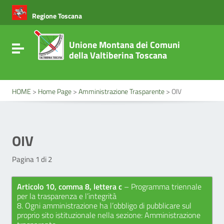
Vai ai contenuti
Vai al menu di navigazione
Regione Toscana
Vai al footer
Unione Montana dei Comuni
Attiva / disattiva la navigazione
della Valtiberina Toscana
HOME
>
Home Page
>
Amministrazione Trasparente
>
OIV
OIV
Pagina 1 di 2
Articolo 10, comma 8, lettera c
– Programma triennale
per la trasparenza e l’integrità
8. Ogni amministrazione ha l’obbligo di pubblicare sul
proprio sito istituzionale nella sezione: Amministrazione