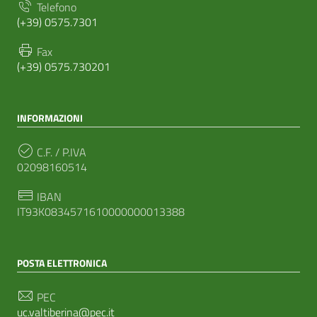
Telefono
(+39) 0575.7301
Fax
(+39) 0575.730201
INFORMAZIONI
C.F. / P.IVA
02098160514
IBAN
IT93K0834571610000000013388
POSTA ELETTRONICA
PEC
uc.valtiberina@pec.it