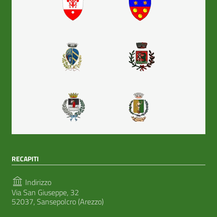
RECAPITI
Indirizzo
Via San Giuseppe, 32
52037, Sansepolcro (Arezzo)