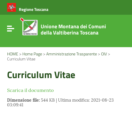
Vai ai contenuti
Vai al menu di navigazione
Regione Toscana
Vai al footer
Unione Montana dei Comuni
Attiva / disattiva la navigazione
della Valtiberina Toscana
HOME
>
Home Page
>
Amministrazione Trasparente
>
OIV
>
Curriculum Vitae
Curriculum Vitae
Scarica il documento
Dimensione file:
544 KB | Ultima modifica: 2021-08-23
03:09:41