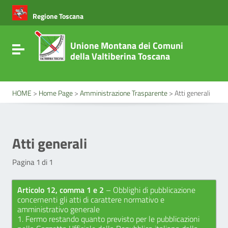
Vai ai contenuti
Vai al menu di navigazione
Regione Toscana
Vai al footer
Unione Montana dei Comuni
Attiva / disattiva la navigazione
della Valtiberina Toscana
HOME
>
Home Page
>
Amministrazione Trasparente
>
Atti generali
Atti generali
Pagina 1 di 1
Articolo 12, comma 1 e 2
– Obblighi di pubblicazione
concernenti gli atti di carattere normativo e
amministrativo generale
1. Fermo restando quanto previsto per le pubblicazioni