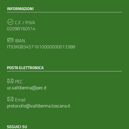
INFORMAZIONI
C.F. / P.IVA
02098160514
IBAN
IT93K0834571610000000013388
POSTA ELETTRONICA
PEC
uc.valtiberina@pec.it
Email
protocollo@valtiberina.toscana.it
SEGUICI SU