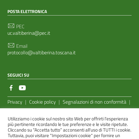
POSTA ELETTRONICA
PEC
uc.valtiberina@pec.it
Email
protocollo@valtiberina.toscana.it
SEGUICI SU
Sezione Link Utili
Privacy
|
Cookie policy
|
Segnalazioni di non conformità
|
Feedback Accessibilità
|
Basato sul
Prototipo per siti PA di
Utilizziamo i cookie sul nostro sito Web per offrirti l'esperienza
AgID
più pertinente ricordando le tue preferenze e le visite ripetute.
Cliccando su “Accetta tutto” acconsenti all'uso di TUTTI i cookie.
Sito realizzato dalla
e-Linking Online Systems S.r.l.
Tuttavia, puoi visitare "Impostazioni cookie" per fornire un