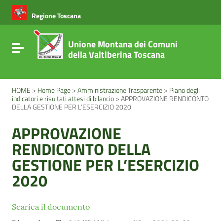
Vai ai contenuti
Vai al menu di navigazione
Regione Toscana
Vai al footer
Unione Montana dei Comuni
Attiva / disattiva la navigazione
della Valtiberina Toscana
HOME
>
Home Page
>
Amministrazione Trasparente
>
Piano degli
indicatori e risultati attesi di bilancio
>
APPROVAZIONE RENDICONTO
DELLA GESTIONE PER L’ESERCIZIO 2020
APPROVAZIONE
RENDICONTO DELLA
GESTIONE PER L’ESERCIZIO
2020
Scarica il documento