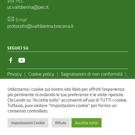
PEC
uc.valtiberina@pec.it
Email
protocollo@valtiberina.toscana.it
SEGUICI SU
Sezione Link Utili
Privacy
|
Cookie policy
|
Segnalazioni di non conformità
|
Feedback Accessibilità
|
Basato sul
Prototipo per siti PA di
Utilizziamo i cookie sul nostro sito Web per offrirti l'esperienza
AgID
più pertinente ricordando le tue preferenze e le visite ripetute.
Cliccando su “Accetta tutto” acconsenti all'uso di TUTTI i cookie.
Sito realizzato dalla
e-Linking Online Systems S.r.l.
Tuttavia, puoi visitare "Impostazioni cookie" per fornire un
consenso controllato.
Impostazioni Cookie
Rifiuta
Accetta tutto