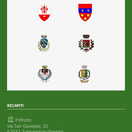
RECAPITI
Indirizzo
Via San Giuseppe, 32
52037, Sansepolcro (Arezzo)