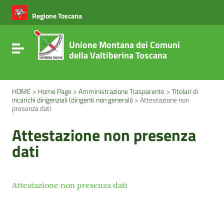
Vai ai contenuti
Vai al menu di navigazione
Regione Toscana
Vai al footer
Unione Montana dei Comuni
Attiva / disattiva la navigazione
della Valtiberina Toscana
HOME
>
Home Page
>
Amministrazione Trasparente
>
Titolari di
incarichi dirigenziali (dirigenti non generali)
>
Attestazione non
presenza dati
Attestazione non presenza
dati
Attestazione non presenza dati