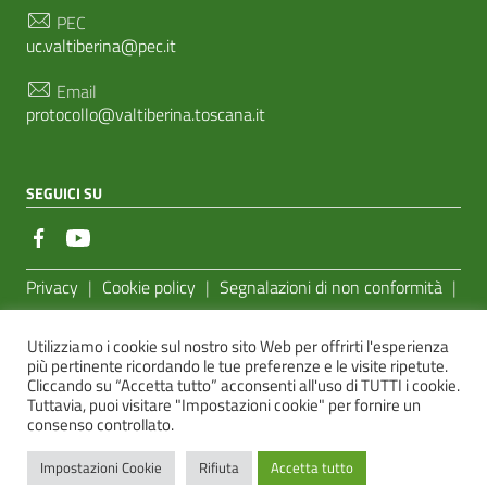
PEC
uc.valtiberina@pec.it
Email
protocollo@valtiberina.toscana.it
SEGUICI SU
Sezione Link Utili
Privacy
|
Cookie policy
|
Segnalazioni di non conformità
|
Feedback Accessibilità
|
Basato sul
Prototipo per siti PA di
Utilizziamo i cookie sul nostro sito Web per offrirti l'esperienza
AgID
più pertinente ricordando le tue preferenze e le visite ripetute.
Cliccando su “Accetta tutto” acconsenti all'uso di TUTTI i cookie.
Sito realizzato dalla
e-Linking Online Systems S.r.l.
Tuttavia, puoi visitare "Impostazioni cookie" per fornire un
consenso controllato.
Impostazioni Cookie
Rifiuta
Accetta tutto