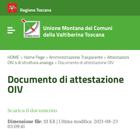
Vai ai contenuti
Vai al menu di navigazione
Regione Toscana
Vai al footer
Unione Montana dei Comuni
Attiva / disattiva la navigazione
della Valtiberina Toscana
HOME
>
Home Page
>
Amministrazione Trasparente
>
Attestazioni
OIV o di struttura analoga
>
Documento di attestazione OIV
Documento di attestazione
OIV
Scarica il documento
Dimensione file:
111 KB | Ultima modifica: 2021-08-23
03:09:41