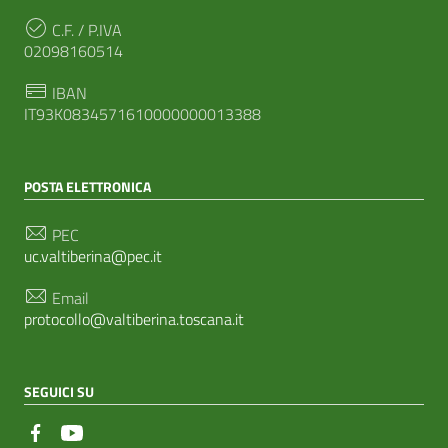
C.F. / P.IVA
02098160514
IBAN
IT93K0834571610000000013388
POSTA ELETTRONICA
PEC
uc.valtiberina@pec.it
Email
protocollo@valtiberina.toscana.it
SEGUICI SU