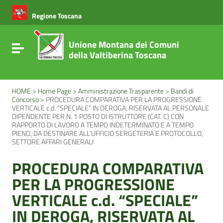
Vai ai contenuti
Vai al menu di navigazione
Regione Toscana
Vai al footer
Unione Montana dei Comuni
Attiva / disattiva la navigazione
della Valtiberina Toscana
HOME
>
Home Page
>
Amministrazione Trasparente
>
Bandi di
Concorso
>
PROCEDURA COMPARATIVA PER LA PROGRESSIONE
VERTICALE c.d. “SPECIALE” IN DEROGA, RISERVATA AL PERSONALE
DIPENDENTE PER N. 1 POSTO DI ISTRUTTORE (CAT. C) CON
RAPPORTO DI LAVORO A TEMPO INDETERMINATO E A TEMPO
PIENO, DA DESTINARE ALL’UFFICIO SERGETERIA E PROTOCOLLO,
SETTORE AFFARI GENERALI
PROCEDURA COMPARATIVA
PER LA PROGRESSIONE
VERTICALE c.d. “SPECIALE”
IN DEROGA, RISERVATA AL