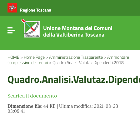
Vai ai contenuti
Vai al menu di navigazione
Regione Toscana
Vai al footer
Unione Montana dei Comuni
Attiva / disattiva la navigazione
della Valtiberina Toscana
HOME
>
Home Page
>
Amministrazione Trasparente
>
Ammontare
complessivo dei premi
>
Quadro.Analisi.Valutaz.Dipendenti.2018
Quadro.Analisi.Valutaz.Dipend
Scarica il documento
Dimensione file:
44 KB | Ultima modifica: 2021-08-23
03:09:41