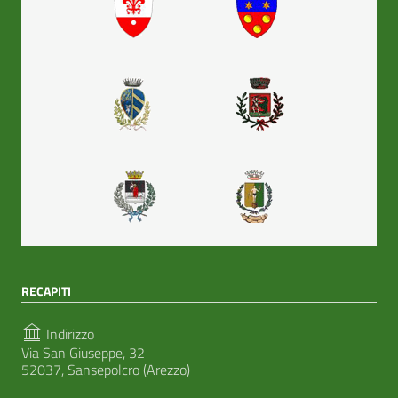
RECAPITI
Indirizzo
Via San Giuseppe, 32
52037, Sansepolcro (Arezzo)