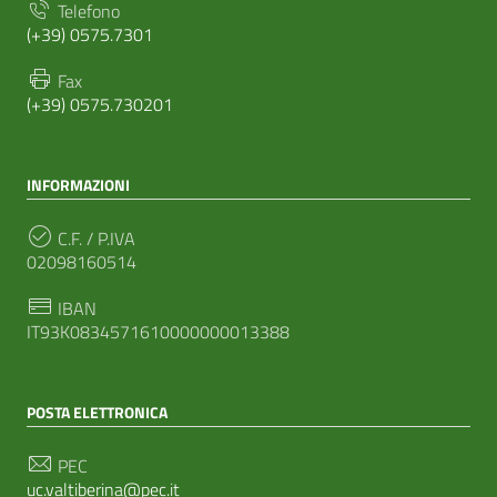
Telefono
(+39) 0575.7301
Fax
(+39) 0575.730201
INFORMAZIONI
C.F. / P.IVA
02098160514
IBAN
IT93K0834571610000000013388
POSTA ELETTRONICA
PEC
uc.valtiberina@pec.it