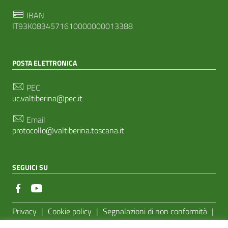
IBAN
IT93K0834571610000000013388
POSTA ELETTRONICA
PEC
uc.valtiberina@pec.it
Email
protocollo@valtiberina.toscana.it
SEGUICI SU
Sezione Link Utili
Privacy
|
Cookie policy
|
Segnalazioni di non conformità
|
Feedback Accessibilità
|
Basato sul
Prototipo per siti PA di