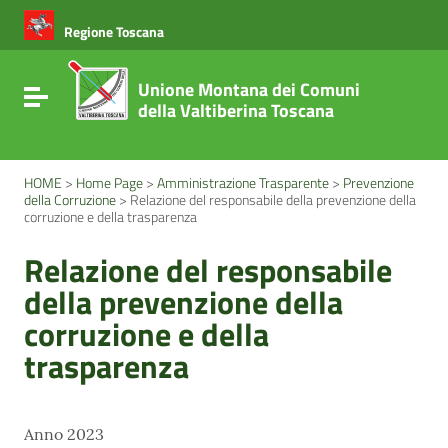
Vai ai contenuti
Vai al menu di navigazione
Regione Toscana
Vai al footer
Unione Montana dei Comuni
Attiva / disattiva la navigazione
della Valtiberina Toscana
HOME
>
Home Page
>
Amministrazione Trasparente
>
Prevenzione
della Corruzione
>
Relazione del responsabile della prevenzione della
corruzione e della trasparenza
Relazione del responsabile
della prevenzione della
corruzione e della
trasparenza
Anno 2023