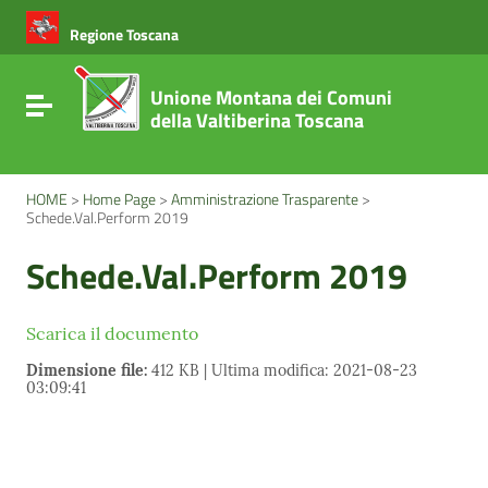
Vai ai contenuti
Vai al menu di navigazione
Regione Toscana
Vai al footer
Unione Montana dei Comuni
Attiva / disattiva la navigazione
della Valtiberina Toscana
HOME
>
Home Page
>
Amministrazione Trasparente
>
Schede.Val.Perform 2019
Schede.Val.Perform 2019
Scarica il documento
Dimensione file:
412 KB | Ultima modifica: 2021-08-23
03:09:41