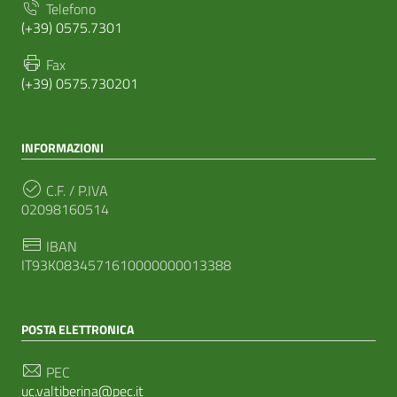
Telefono
(+39) 0575.7301
Fax
(+39) 0575.730201
INFORMAZIONI
C.F. / P.IVA
02098160514
IBAN
IT93K0834571610000000013388
POSTA ELETTRONICA
PEC
uc.valtiberina@pec.it