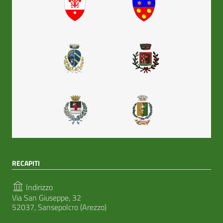
RECAPITI
Indirizzo
Via San Giuseppe, 32
52037, Sansepolcro (Arezzo)