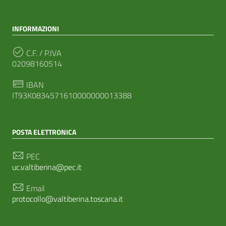
INFORMAZIONI
C.F. / P.IVA
02098160514
IBAN
IT93K0834571610000000013388
POSTA ELETTRONICA
PEC
uc.valtiberina@pec.it
Email
protocollo@valtiberina.toscana.it