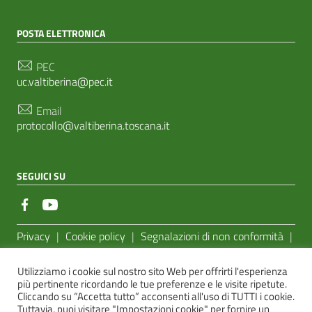
POSTA ELETTRONICA
PEC
uc.valtiberina@pec.it
Email
protocollo@valtiberina.toscana.it
SEGUICI SU
Sezione Link Utili
Privacy
|
Cookie policy
|
Segnalazioni di non conformità
|
Feedback Accessibilità
|
Basato sul
Prototipo per siti PA di
Utilizziamo i cookie sul nostro sito Web per offrirti l'esperienza
AgID
più pertinente ricordando le tue preferenze e le visite ripetute.
Cliccando su “Accetta tutto” acconsenti all'uso di TUTTI i cookie.
Sito realizzato dalla
e-Linking Online Systems S.r.l.
Tuttavia, puoi visitare "Impostazioni cookie" per fornire un