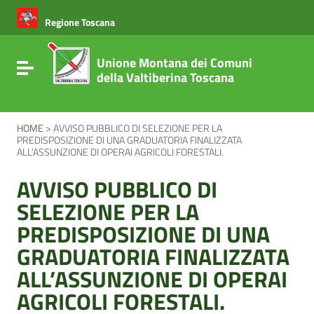
Vai ai contenuti
Vai al menu di navigazione
Regione Toscana
Vai al footer
Unione Montana dei Comuni
Attiva / disattiva la navigazione
della Valtiberina Toscana
HOME
>
AVVISO PUBBLICO DI SELEZIONE PER LA
PREDISPOSIZIONE DI UNA GRADUATORIA FINALIZZATA
ALL’ASSUNZIONE DI OPERAI AGRICOLI FORESTALI.
AVVISO PUBBLICO DI
SELEZIONE PER LA
PREDISPOSIZIONE DI UNA
GRADUATORIA FINALIZZATA
ALL’ASSUNZIONE DI OPERAI
AGRICOLI FORESTALI.