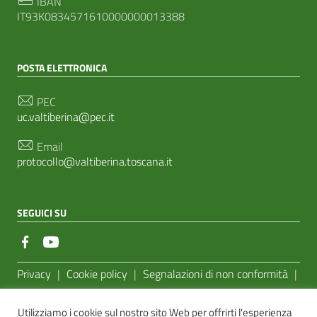
IBAN
IT93K0834571610000000013388
POSTA ELETTRONICA
PEC
uc.valtiberina@pec.it
Email
protocollo@valtiberina.toscana.it
SEGUICI SU
Sezione Link Utili
Privacy
|
Cookie policy
|
Segnalazioni di non conformità
|
Feedback Accessibilità
|
Basato sul
Prototipo per siti PA di
Utilizziamo i cookie sul nostro sito Web per offrirti l'esperienza