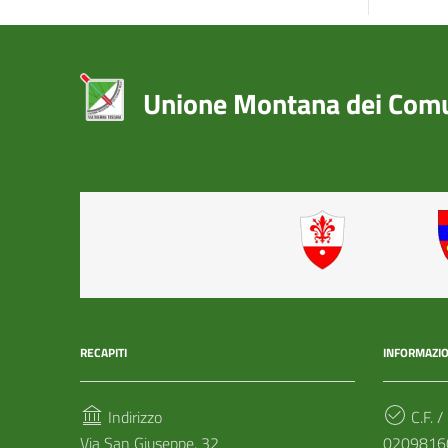
Unione Montana dei Comun
RECAPITI
INFORMAZIO
Indirizzo
C.F. /
Via San Giuseppe, 32
0209816