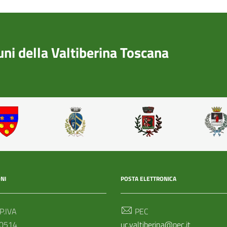
i della Valtiberina Toscana
NI
POSTA ELETTRONICA
 P.IVA
PEC
0514
uc.valtiberina@pec.it