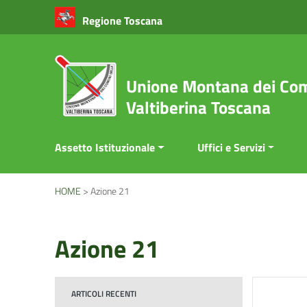
Vai ai contenuti
Regione Toscana
Vai al menu di navigazione
Vai al footer
Unione Montana dei Com
Valtiberina Toscana
Assetto Istituzionale
Uffici e Servizi
HOME
>
Azione 21
Azione 21
ARTICOLI RECENTI