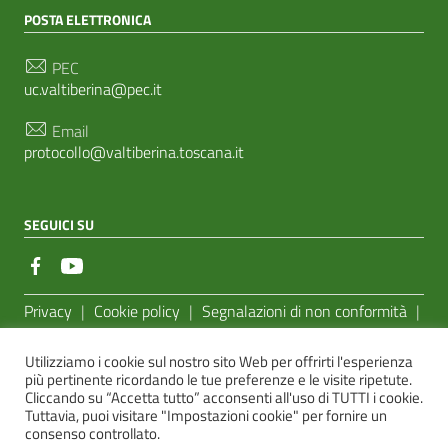
POSTA ELETTRONICA
PEC
uc.valtiberina@pec.it
Email
protocollo@valtiberina.toscana.it
SEGUICI SU
Sezione Link Utili
Privacy
|
Cookie policy
|
Segnalazioni di non conformità
|
Feedback Accessibilità
|
Basato sul
Prototipo per siti PA di
Utilizziamo i cookie sul nostro sito Web per offrirti l'esperienza
AgID
più pertinente ricordando le tue preferenze e le visite ripetute.
Cliccando su “Accetta tutto” acconsenti all'uso di TUTTI i cookie.
Sito realizzato dalla
e-Linking Online Systems S.r.l.
Tuttavia, puoi visitare "Impostazioni cookie" per fornire un
consenso controllato.