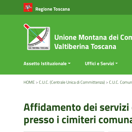
Vai ai contenuti
Regione Toscana
Vai al menu di navigazione
Vai al footer
Unione Montana dei Com
Valtiberina Toscana
Assetto Istituzionale
Uffici e Servizi
HOME
>
C.U.C. (Centrale Unica di Committenza)
>
C.U.C. Comun
Affidamento dei servizi
presso i cimiteri comun