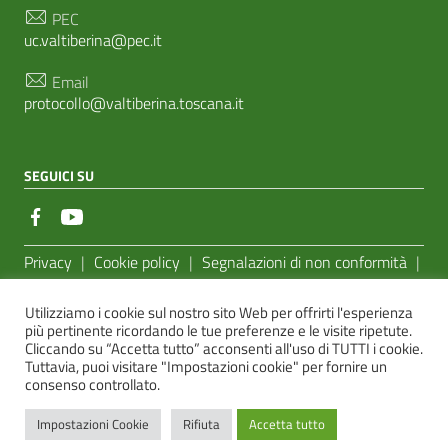
PEC
uc.valtiberina@pec.it
Email
protocollo@valtiberina.toscana.it
SEGUICI SU
Sezione Link Utili
Privacy
|
Cookie policy
|
Segnalazioni di non conformità
|
Feedback Accessibilità
|
Basato sul
Prototipo per siti PA di
Utilizziamo i cookie sul nostro sito Web per offrirti l'esperienza
AgID
più pertinente ricordando le tue preferenze e le visite ripetute.
Cliccando su “Accetta tutto” acconsenti all'uso di TUTTI i cookie.
Sito realizzato dalla
e-Linking Online Systems S.r.l.
Tuttavia, puoi visitare "Impostazioni cookie" per fornire un
consenso controllato.
Impostazioni Cookie
Rifiuta
Accetta tutto