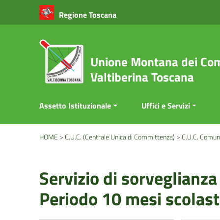
Vai ai contenuti
Regione Toscana
Vai al menu di navigazione
Vai al footer
Unione Montana dei Com
Valtiberina Toscana
Assetto Istituzionale
Uffici e Servizi
HOME
>
C.U.C. (Centrale Unica di Committenza)
>
C.U.C. Comun
Servizio di sorveglianza
Periodo 10 mesi scolastic