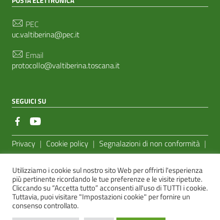
POSTA ELETTRONICA
PEC
uc.valtiberina@pec.it
Email
protocollo@valtiberina.toscana.it
SEGUICI SU
Sezione Link Utili
Privacy
|
Cookie policy
|
Segnalazioni di non conformità
|
Feedback Accessibilità
|
Basato sul
Prototipo per siti PA di
Utilizziamo i cookie sul nostro sito Web per offrirti l'esperienza
AgID
più pertinente ricordando le tue preferenze e le visite ripetute.
Cliccando su “Accetta tutto” acconsenti all'uso di TUTTI i cookie.
Sito realizzato dalla
e-Linking Online Systems S.r.l.
Tuttavia, puoi visitare "Impostazioni cookie" per fornire un
consenso controllato.