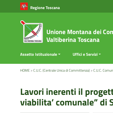
Vai ai contenuti
Regione Toscana
Vai al menu di navigazione
Vai al footer
Unione Montana dei Com
Valtiberina Toscana
Assetto Istituzionale
Uffici e Servizi
HOME
>
C.U.C. (Centrale Unica di Committenza)
>
C.U.C. Comun
Lavori inerenti il proge
viabilita’ comunale” di 