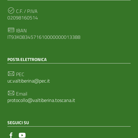
C.F. / P.IVA
02098160514
IBAN
IT93K0834571610000000013388
POSTA ELETTRONICA
PEC
uc.valtiberina@pec.it
Email
protocollo@valtiberina.toscana.it
SEGUICI SU