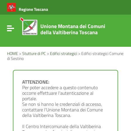
Vai ai contenuti
Vai al menu di navigazione
Regione Toscana
Vai al footer
Unione Montana dei Comuni
Attiva / disattiva la navigazione
della Valtiberina Toscana
HOME
>
Stutture di PC
>
Edifici strategici
>
Edifici strategici Comune
di Sestino
ATTENZIONE:
Per poter accedere a questo contenuto
occorre effettuare l'autenticazione al
portale.
Se non si hanno le credenziali di accesso,
contattare l'Unione Montana dei Comune
della Valtiberina Toscana.
Il Centro Intercomunale della Valtiberina