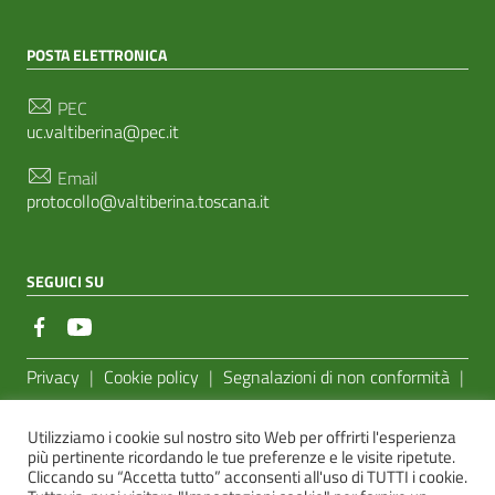
POSTA ELETTRONICA
PEC
uc.valtiberina@pec.it
Email
protocollo@valtiberina.toscana.it
SEGUICI SU
Sezione Link Utili
Privacy
|
Cookie policy
|
Segnalazioni di non conformità
|
Feedback Accessibilità
|
Basato sul
Prototipo per siti PA di
Utilizziamo i cookie sul nostro sito Web per offrirti l'esperienza
AgID
più pertinente ricordando le tue preferenze e le visite ripetute.
Cliccando su “Accetta tutto” acconsenti all'uso di TUTTI i cookie.
Sito realizzato dalla
e-Linking Online Systems S.r.l.