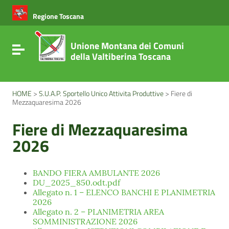
Vai ai contenuti
Vai al menu di navigazione
Regione Toscana
Vai al footer
Unione Montana dei Comuni
Attiva / disattiva la navigazione
della Valtiberina Toscana
HOME
>
S.U.A.P. Sportello Unico Attivita Produttive
>
Fiere di
Mezzaquaresima 2026
Fiere di Mezzaquaresima
2026
BANDO FIERA AMBULANTE 2026
DU_2025_850.odt.pdf
Allegato n. 1 – ELENCO BANCHI E PLANIMETRIA
2026
Allegato n. 2 – PLANIMETRIA AREA
SOMMINISTRAZIONE 2026