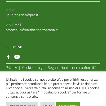
PEC
uc.valtiberina@pec.it
Email
protocollo@valtiberina.toscana.it
SEGUICI SU
Sezione Link Utili
Privacy
|
Cookie policy
|
Segnalazioni di non conformità
|
Feedback Accessibilità
|
Basato sul
Prototipo per siti PA di
Utilizziamo i cookie sul nostro sito Web per offrirti l'esperienza
AgID
più pertinente ricordando le tue preferenze e le visite ripetute.
Cliccando su “Accetta tutto” acconsenti all'uso di TUTTI i cookie.
Sito realizzato dalla
e-Linking Online Systems S.r.l.
Tuttavia, puoi visitare "Impostazioni cookie" per fornire un
consenso controllato.
Impostazioni Cookie
Rifiuta
Accetta tutto