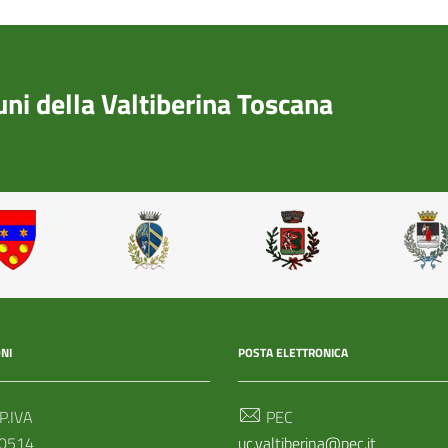
i della Valtiberina Toscana
NI
POSTA ELETTRONICA
 P.IVA
PEC
0514
uc.valtiberina@pec.it