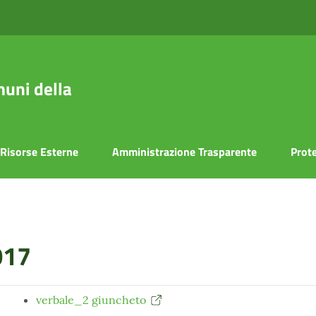
uni della
Risorse Esterne
Amministrazione Trasparente
Prote
017
verbale_2 giuncheto