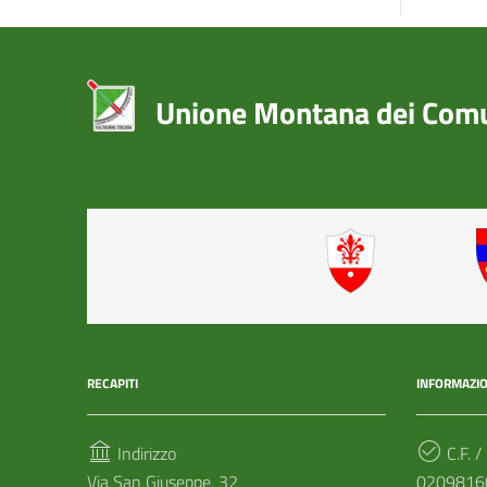
Unione Montana dei Comun
RECAPITI
INFORMAZIO
Indirizzo
C.F. /
Via San Giuseppe, 32
0209816