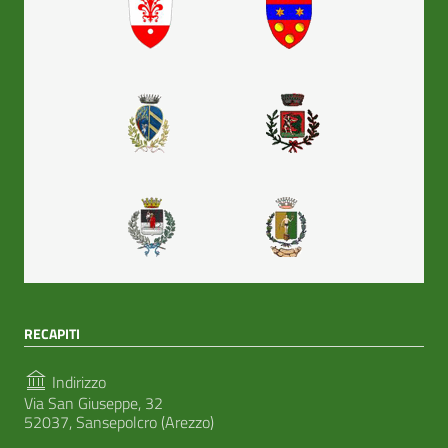
RECAPITI
Indirizzo
Via San Giuseppe, 32
52037, Sansepolcro (Arezzo)