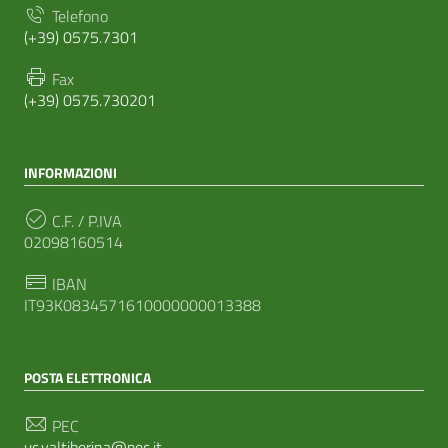
Telefono
(+39) 0575.7301
Fax
(+39) 0575.730201
INFORMAZIONI
C.F. / P.IVA
02098160514
IBAN
IT93K0834571610000000013388
POSTA ELETTRONICA
PEC
uc.valtiberina@pec.it