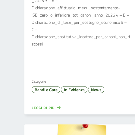
_2026 3 – A –
Dichiarazione_affittuario_mezzi_sostentamento-
ISE_zero_o_inferiore_tot_canoni_anno_2026 4 – B –
Dichiarazione_di_terzi_per_sostegno_economico 5 –
C –
Dichiarazione_sostitutiva_locatore_per_canoni_non_ri
scossi
Categorie
Bandi e Gare
In Evidenza
News
LEGGI DI PIÙ