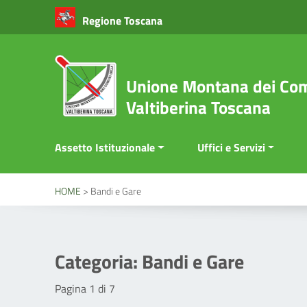
Vai ai contenuti
Regione Toscana
Vai al menu di navigazione
Vai al footer
Unione Montana dei Com
Valtiberina Toscana
Assetto Istituzionale
Uffici e Servizi
HOME
>
Bandi e Gare
Categoria:
Bandi e Gare
Pagina 1 di 7