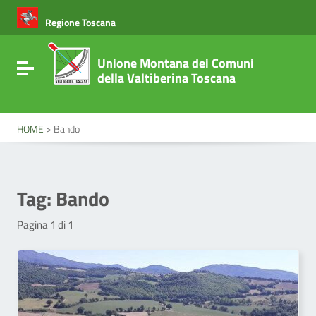
Vai ai contenuti
Vai al menu di navigazione
Regione Toscana
Vai al footer
Unione Montana dei Comuni
Attiva / disattiva la navigazione
della Valtiberina Toscana
HOME
>
Bando
Tag:
Bando
Pagina 1 di 1