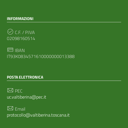
INFORMAZIONI
C.F. / P.IVA
02098160514
IBAN
IT93K0834571610000000013388
POSTA ELETTRONICA
PEC
uc.valtiberina@pec.it
Email
protocollo@valtiberina.toscana.it