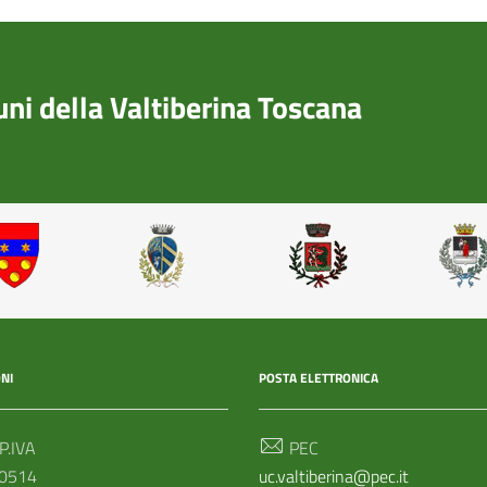
i della Valtiberina Toscana
NI
POSTA ELETTRONICA
 P.IVA
PEC
0514
uc.valtiberina@pec.it