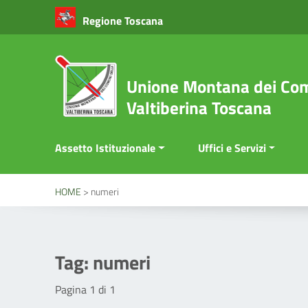
Vai ai contenuti
Regione Toscana
Vai al menu di navigazione
Vai al footer
Unione Montana dei Com
Valtiberina Toscana
Assetto Istituzionale
Uffici e Servizi
HOME
>
numeri
Tag:
numeri
Pagina 1 di 1