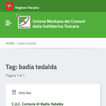
Vai ai contenuti
Vai al menu di navigazione
Regione Toscana
Vai al footer
Unione Montana dei Comuni
Attiva / disattiva la navigazione
della Valtiberina Toscana
HOME
>
badia tedalda
Tag:
badia tedalda
Pagina 1 di 1
PAGINA
C.U.C. Comune di Badia Tedalda