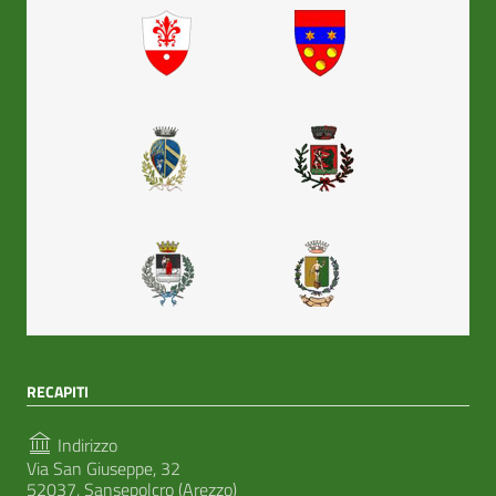
RECAPITI
Indirizzo
Via San Giuseppe, 32
52037, Sansepolcro (Arezzo)