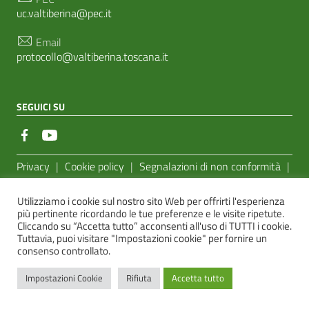
uc.valtiberina@pec.it
Email
protocollo@valtiberina.toscana.it
SEGUICI SU
Sezione Link Utili
Privacy
|
Cookie policy
|
Segnalazioni di non conformità
|
Feedback Accessibilità
|
Basato sul
Prototipo per siti PA di
Utilizziamo i cookie sul nostro sito Web per offrirti l'esperienza
AgID
più pertinente ricordando le tue preferenze e le visite ripetute.
Cliccando su “Accetta tutto” acconsenti all'uso di TUTTI i cookie.
Sito realizzato dalla
e-Linking Online Systems S.r.l.
Tuttavia, puoi visitare "Impostazioni cookie" per fornire un
consenso controllato.
Impostazioni Cookie
Rifiuta
Accetta tutto