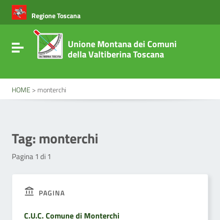
Vai ai contenuti
Vai al menu di navigazione
Regione Toscana
Vai al footer
Unione Montana dei Comuni
Attiva / disattiva la navigazione
della Valtiberina Toscana
HOME
>
monterchi
Tag:
monterchi
Pagina 1 di 1
PAGINA
C.U.C. Comune di Monterchi