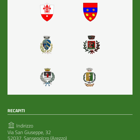
RECAPITI
Indirizzo
Via San Giuseppe, 32
52037, Sansepolcro (Arezzo)