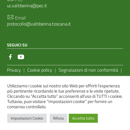
uc.valtiberina@pec.it
Email
protocollo@valtiberina.toscana.it
SEGUICI SU
Sezione Link Utili
Privacy
|
Cookie policy
|
Segnalazioni di non conformità
|
Feedback Accessibilità
|
Basato sul
Prototipo per siti PA di
Utilizziamo i cookie sul nostro sito Web per offrirti l'esperienza
AgID
più pertinente ricordando le tue preferenze e le visite ripetute.
Cliccando su “Accetta tutto” acconsenti all'uso di TUTTI i cookie.
Sito realizzato dalla
e-Linking Online Systems S.r.l.
Tuttavia, puoi visitare "Impostazioni cookie" per fornire un
consenso controllato.
Impostazioni Cookie
Rifiuta
Accetta tutto