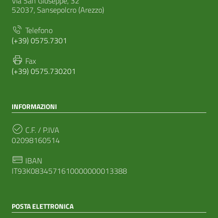
Via San Giuseppe, 32
52037, Sansepolcro (Arezzo)
Telefono
(+39) 0575.7301
Fax
(+39) 0575.730201
INFORMAZIONI
C.F. / P.IVA
02098160514
IBAN
IT93K0834571610000000013388
POSTA ELETTRONICA