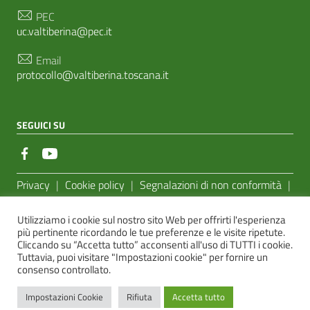
PEC
uc.valtiberina@pec.it
Email
protocollo@valtiberina.toscana.it
SEGUICI SU
Sezione Link Utili
Privacy
|
Cookie policy
|
Segnalazioni di non conformità
|
Feedback Accessibilità
|
Basato sul
Prototipo per siti PA di
Utilizziamo i cookie sul nostro sito Web per offrirti l'esperienza
AgID
più pertinente ricordando le tue preferenze e le visite ripetute.
Cliccando su “Accetta tutto” acconsenti all'uso di TUTTI i cookie.
Sito realizzato dalla
e-Linking Online Systems S.r.l.
Tuttavia, puoi visitare "Impostazioni cookie" per fornire un
consenso controllato.
Impostazioni Cookie
Rifiuta
Accetta tutto