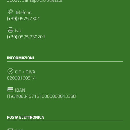
52037, Sansepolcro (Arezzo)
Telefono
(+39) 0575.7301
Fax
(+39) 0575.730201
INFORMAZIONI
C.F. / P.IVA
02098160514
IBAN
IT93K0834571610000000013388
POSTA ELETTRONICA