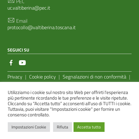
PEC
uc.valtiberina@pec.it
Email
protocollo@valtiberina.toscana.it
SEGUICI SU
Sezione Link Utili
Privacy
|
Cookie policy
|
Segnalazioni di non conformità
|
Feedback Accessibilità
|
Basato sul
Prototipo per siti PA di
Utilizziamo i cookie sul nostro sito Web per offrirti l'esperienza
AgID
più pertinente ricordando le tue preferenze e le visite ripetute.
Cliccando su “Accetta tutto” acconsenti all'uso di TUTTI i cookie.
Sito realizzato dalla
e-Linking Online Systems S.r.l.
Tuttavia, puoi visitare "Impostazioni cookie" per fornire un
consenso controllato.
Impostazioni Cookie
Rifiuta
Accetta tutto