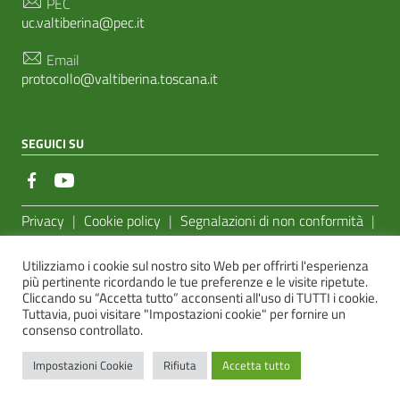
PEC
uc.valtiberina@pec.it
Email
protocollo@valtiberina.toscana.it
SEGUICI SU
Sezione Link Utili
Privacy
|
Cookie policy
|
Segnalazioni di non conformità
|
Feedback Accessibilità
|
Basato sul
Prototipo per siti PA di
Utilizziamo i cookie sul nostro sito Web per offrirti l'esperienza
AgID
più pertinente ricordando le tue preferenze e le visite ripetute.
Cliccando su “Accetta tutto” acconsenti all'uso di TUTTI i cookie.
Sito realizzato dalla
e-Linking Online Systems S.r.l.
Tuttavia, puoi visitare "Impostazioni cookie" per fornire un
consenso controllato.
Impostazioni Cookie
Rifiuta
Accetta tutto