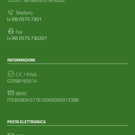
52037, Sansepolcro (Arezzo)
Telefono
(+39) 0575.7301
Fax
(+39) 0575.730201
INFORMAZIONI
C.F. / P.IVA
02098160514
IBAN
IT93K0834571610000000013388
POSTA ELETTRONICA