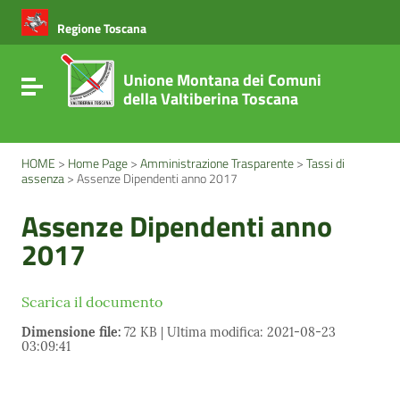
Vai ai contenuti
Vai al menu di navigazione
Regione Toscana
Vai al footer
Unione Montana dei Comuni
Attiva / disattiva la navigazione
della Valtiberina Toscana
HOME
>
Home Page
>
Amministrazione Trasparente
>
Tassi di
assenza
>
Assenze Dipendenti anno 2017
Assenze Dipendenti anno
2017
Scarica il documento
Dimensione file:
72 KB | Ultima modifica: 2021-08-23
03:09:41