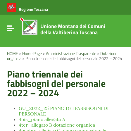
Vai ai contenuti
Vai al menu di navigazione
Regione Toscana
Vai al footer
Unione Montana dei Comuni
Attiva / disattiva la navigazione
della Valtiberina Toscana
HOME
>
Home Page
>
Amministrazione Trasparente
>
Dotazione
organica
>
Piano triennale dei fabbisogni del personale 2022 – 2024
Piano triennale dei
fabbisogni del personale
2022 – 2024
GU_2022_25 PIANO DEI FABBISOGNI DI
PERSONALE
4bis_piano allegato A
4ter_allegato B dotazione organica
4quater_allegato C piano occupazionale