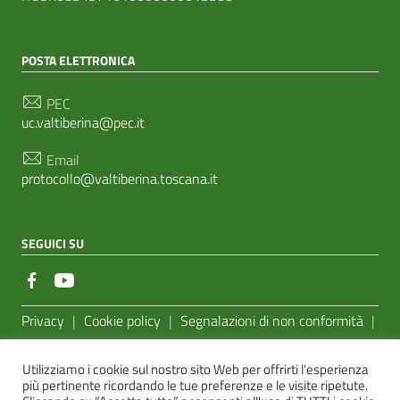
POSTA ELETTRONICA
PEC
uc.valtiberina@pec.it
Email
protocollo@valtiberina.toscana.it
SEGUICI SU
Sezione Link Utili
Privacy
|
Cookie policy
|
Segnalazioni di non conformità
|
Feedback Accessibilità
|
Basato sul
Prototipo per siti PA di
Utilizziamo i cookie sul nostro sito Web per offrirti l'esperienza
AgID
più pertinente ricordando le tue preferenze e le visite ripetute.