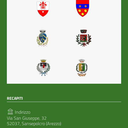
RECAPITI
Indirizzo
Via San Giuseppe, 32
52037, Sansepolcro (Arezzo)