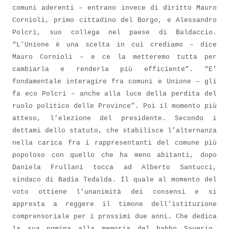
comuni aderenti – entrano invece di diritto Mauro
Cornioli, primo cittadino del Borgo, e Alessandro
Polcri, suo collega nel paese di Baldaccio.
“L’Unione è una scelta in cui crediamo – dice
Mauro Cornioli – e ce la metteremo tutta per
cambiarla e renderla più efficiente”. “E’
fondamentale interagire fra comuni e Unione – gli
fa eco Polcri – anche alla luce della perdita del
ruolo politico delle Province”. Poi il momento più
atteso, l’elezione del presidente. Secondo i
dettami dello statuto, che stabilisce l’alternanza
nella carica fra i rappresentanti del comune più
popoloso con quello che ha meno abitanti, dopo
Daniela Frullani tocca ad Alberto Santucci,
sindaco di Badia Tedalda. Il quale al momento del
voto ottiene l’unanimità dei consensi e si
appresta a reggere il timone dell’istituzione
comprensoriale per i prossimi due anni. Che dedica
la sua nomina alla memoria del babbo Saverio,