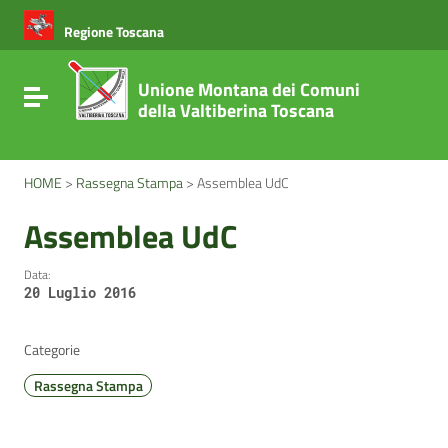
Vai ai contenuti
Vai al menu di navigazione
Regione Toscana
Vai al footer
Unione Montana dei Comuni
Attiva / disattiva la navigazione
della Valtiberina Toscana
HOME
>
Rassegna Stampa
>
Assemblea UdC
Assemblea UdC
Data:
20 Luglio 2016
Categorie
Rassegna Stampa