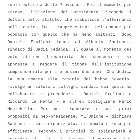
ruolo politico delle Province”. Poi il momento più
atteso, l’elezione del presidente. Secondo i
dettami dello statuto, che stabilisce l’alternanza
nella carica fra i rappresentanti del comune più
popoloso con quello che ha meno abitanti, dopo
Daniela Frullani tocca ad Alberto Santucci,
sindaco di Badia Tedalda. Il quale al momento del
voto ottiene l’unanimità dei consensi e si
appresta a reggere il timone dell’istituzione
comprensoriale per i prossimi due anni. Che dedica
la sua nomina alla memoria del babbo Saverio,
rivolge un saluto a colleghi sindaci coi quali ha
collaborato in precedenza – Daniela Frullani e
Riccardo La Ferla – e all’ex consigliere Mario
Menichella. Per poi tracciare i suoi primi
propositi da neo-presidente. “L’Unione – dichiara
Santucci – va riorganizzata, riformata e resa più
efficiente, secondo i principi di solidarietà e
sussidiarietà tra i comuni. Lavoreremo per