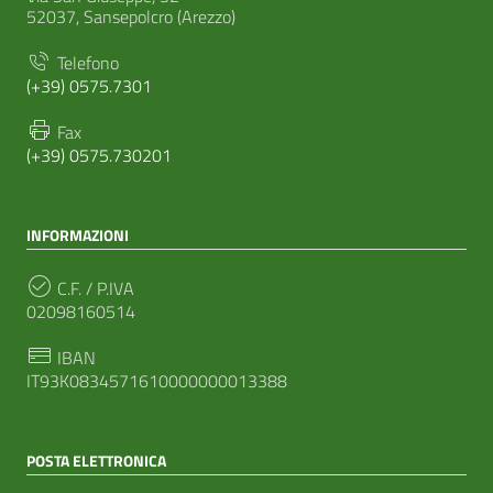
52037, Sansepolcro (Arezzo)
Telefono
(+39) 0575.7301
Fax
(+39) 0575.730201
INFORMAZIONI
C.F. / P.IVA
02098160514
IBAN
IT93K0834571610000000013388
POSTA ELETTRONICA