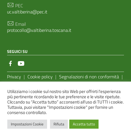
PEC
uc.valtiberina@pec.it
Email
protocollo@valtiberina.toscana.it
SEGUICI SU
Sezione Link Utili
Privacy
|
Cookie policy
|
Segnalazioni di non conformità
|
Feedback Accessibilità
|
Basato sul
Prototipo per siti PA di
Utilizziamo i cookie sul nostro sito Web per offrirti l'esperienza
AgID
più pertinente ricordando le tue preferenze e le visite ripetute.
Cliccando su “Accetta tutto” acconsenti all'uso di TUTTI i cookie.
Sito realizzato dalla
e-Linking Online Systems S.r.l.
Tuttavia, puoi visitare "Impostazioni cookie" per fornire un
consenso controllato.
Impostazioni Cookie
Rifiuta
Accetta tutto