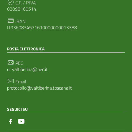
C.F. / P.IVA
02098160514
IBAN
IT93K0834571610000000013388
POSTA ELETTRONICA
PEC
uc.valtiberina@pec.it
Email
protocollo@valtiberina.toscana.it
SEGUICI SU