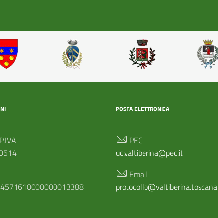
NI
POSTA ELETTRONICA
 P.IVA
PEC
0514
uc.valtiberina@pec.it
Email
34571610000000013388
protocollo@valtiberina.toscana.