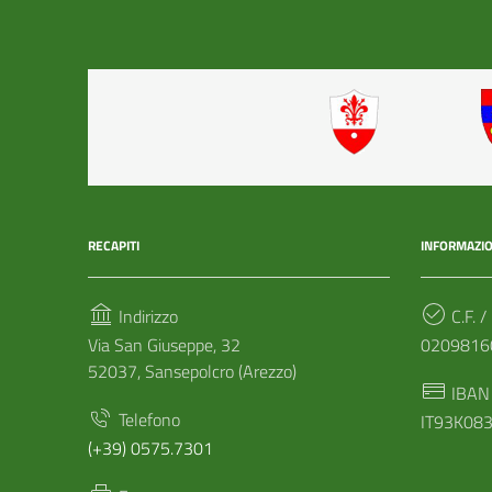
RECAPITI
INFORMAZIO
Indirizzo
C.F. /
Via San Giuseppe, 32
0209816
52037, Sansepolcro (Arezzo)
IBAN
Telefono
IT93K08
(+39) 0575.7301