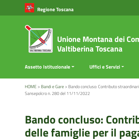
Vai ai contenuti
Regione Toscana
Vai al menu di navigazione
Vai al footer
Unione Montana dei Com
Valtiberina Toscana
Assetto Istituzionale
Uffici e Servizi
HOME
>
Bandi e Gare
>
Bando concluso: Contributo straordinari
Sansepolcro n. 280 del 11/11/2022
Bando concluso: Contrib
delle famiglie per il p