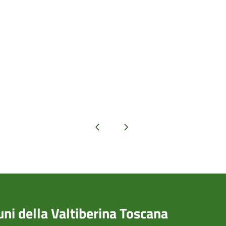
Pagina precedente
Pagina successiva
i della Valtiberina Toscana