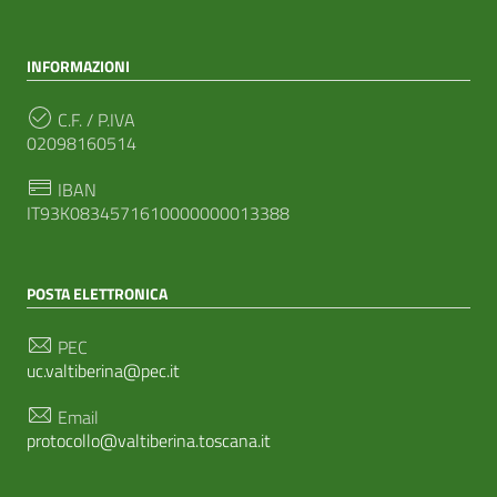
INFORMAZIONI
C.F. / P.IVA
02098160514
IBAN
IT93K0834571610000000013388
POSTA ELETTRONICA
PEC
uc.valtiberina@pec.it
Email
protocollo@valtiberina.toscana.it