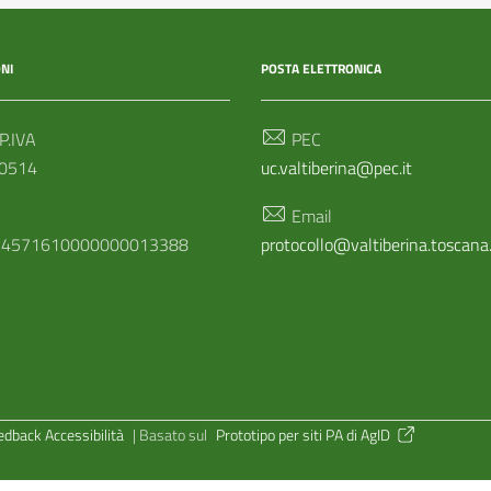
NI
POSTA ELETTRONICA
 P.IVA
PEC
0514
uc.valtiberina@pec.it
Email
34571610000000013388
protocollo@valtiberina.toscana.
edback Accessibilità
|
Basato sul
Prototipo per siti PA di AgID