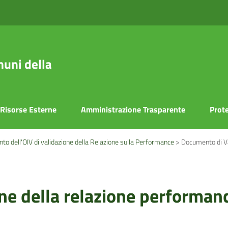
uni della
Risorse Esterne
Amministrazione Trasparente
Prote
o dell'OIV di validazione della Relazione sulla Performance
>
Documento di Va
ne della relazione performan