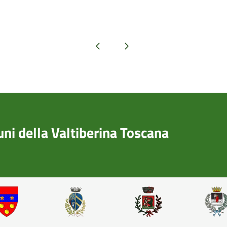
Pagina precedente
Pagina successiva
i della Valtiberina Toscana