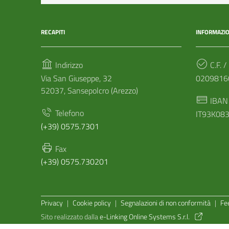
RECAPITI
INFORMAZIO
Indirizzo
C.F. /
Via San Giuseppe, 32
0209816
52037, Sansepolcro (Arezzo)
IBAN
Telefono
IT93K08
(+39) 0575.7301
Fax
(+39) 0575.730201
Sezione Link Utili
Privacy
|
Cookie policy
|
Segnalazioni di non conformità
|
Fe
Sito realizzato dalla
e-Linking Online Systems S.r.l.