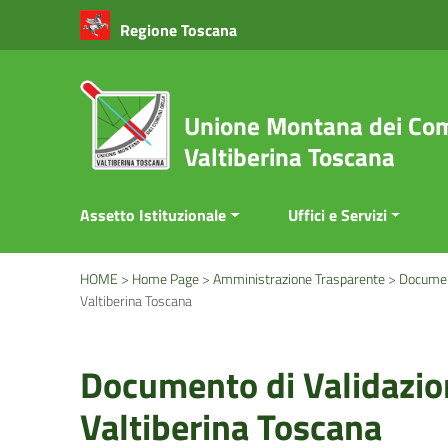
Vai ai contenuti
Regione Toscana
Vai al menu di navigazione
Vai al footer
Unione Montana dei Com
Valtiberina Toscana
Assetto Istituzionale
Uffici e Servizi
HOME
>
Home Page
>
Amministrazione Trasparente
>
Document
Valtiberina Toscana
Documento di Validazio
Valtiberina Toscana